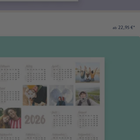
22,95 €
*
ab