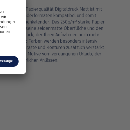
hochwertige Papierqualität Digitaldruck Matt ist mit
lreichen Kalenderformaten kompatibel und somit
h für den Küchenkalender. Das 250g/m² starke Papier
rzeugt durch seine seidenmatte Oberfläche und den
zisen Digitaldruck, der Ihren Aufnahmen noch mehr
druck verleiht: Farben werden besonders intensiv
estellt, Kontraste und Konturen zusätzlich verstärkt.
fekt für bunte Motive vom vergangenen Urlaub, der
lie oder feierlichen Anlässen.