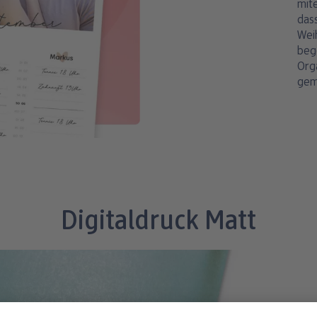
mite
dass
Weih
beg
Orga
gem
Digitaldruck Matt