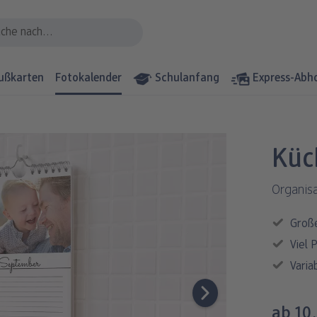
ußkarten
Fotokalender
Schulanfang
Express-Abh
Küc
Organisa
Große
Viel 
Varia
ab 10