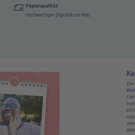
Papierqualität
Hochwertiger Digitaldruck Matt
Ka
Der 
Wei
Fami
möc
cm b
mac
zwe
Akt