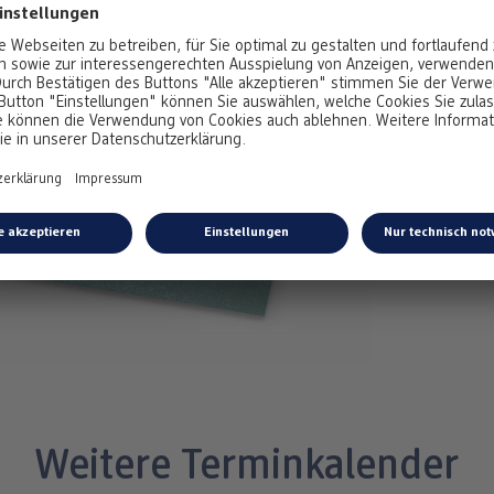
Die 
zah
auc
übe
prä
Aus
darg
Per
Fami
Weitere Terminkalender