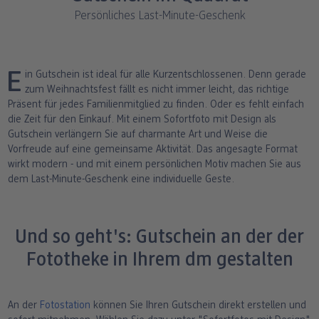
ang
Bilderbox
HD Metal Print
Große Fotos
Kissen & Textilien
Einschulung
Persönliches Last-Minute-Geschenk
bholung
Fotomagnete
Foto auf Holz
Express-Abholung
Schule & Büro
Alle Anlässe
Ein Gutschein ist ideal für alle Kurzentschlossenen. Denn gerade
Fotosticker
Poster
Baby & Kind
Karte konfigurieren
zum Weihnachtsfest fällt es nicht immer leicht, das richtige
hrem dm
Präsent für jedes Familienmitglied zu finden. Oder es fehlt einfach
Fotoaufsteller mit Standfuß
Fotocollage
Für unterwegs
Klappkarten
die Zeit für den Einkauf. Mit einem Sofortfoto mit Design als
Gutschein verlängern Sie auf charmante Art und Weise die
Vorfreude auf eine gemeinsame Aktivität. Das angesagte Format
Foto hinter Acrylglas
hexxas
Geschenkboxen
Foto- & Postkarten
n
wirkt modern - und mit einem persönlichen Motiv machen Sie aus
dem Last-Minute-Geschenk eine individuelle Geste.
Nature Prints
Poster mit Rahmen
Art Prints
Karte mit Einsteckfoto
Analog Services
Mehrteilige Bilder
Haustier
Einzelkarten im Direktversand
Und so geht's: Gutschein an der der
Fotoleiste
Digitale Einladungskarte
Fototheke in Ihrem dm gestalten
An der
Fotostation
können Sie Ihren Gutschein direkt erstellen und