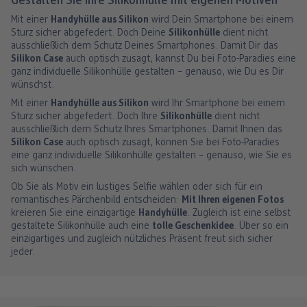
Gestalten Sie Ihre Silikonhülle mit eigenen Motiven
Mit einer
Handyhülle aus Silikon
wird Dein Smartphone bei einem
Sturz sicher abgefedert. Doch Deine
Silikonhülle
dient nicht
ausschließlich dem Schutz Deines Smartphones. Damit Dir das
Silikon Case
auch optisch zusagt, kannst Du bei Foto-Paradies eine
ganz individuelle Silikonhülle gestalten – genauso, wie Du es Dir
wünschst.
Mit einer
Handyhülle aus Silikon
wird Ihr Smartphone bei einem
Sturz sicher abgefedert. Doch Ihre
Silikonhülle
dient nicht
ausschließlich dem Schutz Ihres Smartphones. Damit Ihnen das
Silikon Case
auch optisch zusagt, können Sie bei Foto-Paradies
eine ganz individuelle Silikonhülle gestalten – genauso, wie Sie es
sich wünschen.
Ob Sie als Motiv ein lustiges Selfie wählen oder sich für ein
romantisches Pärchenbild entscheiden:
Mit Ihren eigenen Fotos
kreieren Sie eine einzigartige
Handyhülle
. Zugleich ist eine selbst
gestaltete Silikonhülle auch eine
tolle Geschenkidee
. Über so ein
einzigartiges und zugleich nützliches Präsent freut sich sicher
jeder.