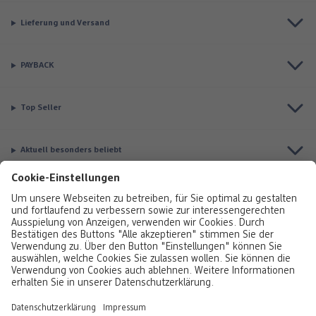
Lieferung und Versand
PAYBACK
Top Seller
Aktuell besonders beliebt
Service & Auftragsstatus
Informationen
Rufen Sie uns gerne an:
0800 376320
Montag bis Sonntag: 8:00 – 20:00 Uhr,
Sonntag: 10:00 - 18:00 Uhr
Sie erreichen uns über unser
Kontaktformular
oder per E-Mail unter
dm-
paradies-foto@dm-paradiesfoto.at